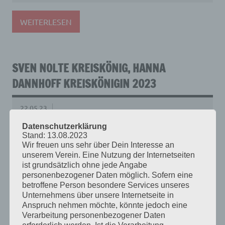
WEITERLESEN
SVEN NOLTE KREISKÖNIG, HANNA
DANNHOFF KREISKÖNIGIN 2023
22.05.23
Datenschutzerklärung
Bericht der Kreiszeitung vom 22.05.2023
Stand: 13.08.2023
Wir freuen uns sehr über Dein Interesse an
unserem Verein. Eine Nutzung der Internetseiten
WEITERLESEN
ist grundsätzlich ohne jede Angabe
personenbezogener Daten möglich. Sofern eine
betroffene Person besondere Services unseres
Unternehmens über unsere Internetseite in
Anspruch nehmen möchte, könnte jedoch eine
HELMUT FINKE KREISKÖNIG 2018
Verarbeitung personenbezogener Daten