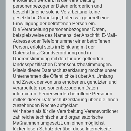
erforderlich werden. Ist die Verarbeitung
14.05.18
personenbezogener Daten erforderlich und
besteht für eine solche Verarbeitung keine
gesetzliche Grundlage, holen wir generell eine
Bericht der Kreiszeitung vom 14.05.2018
Einwilligung der betroffenen Person ein.
Die Verarbeitung personenbezogener Daten,
beispielsweise des Namens, der Anschrift, E-Mail-
WEITERLESEN
Adresse oder Telefonnummer einer betroffenen
Person, erfolgt stets im Einklang mit der
Datenschutz-Grundverordnung und in
Übereinstimmung mit den für uns geltenden
PROKLAMATION KREISSCHÜTZENFEST 2018
landesspezifischen Datenschutzbestimmungen.
Mittels dieser Datenschutzerklärung möchte unser
Unternehmen die Öffentlichkeit über Art, Umfang
14.05.18
und Zweck der von uns erhobenen, genutzten und
verarbeiteten personenbezogenen Daten
Bericht der Kreiszeitung vom 14.05.2018
informieren. Ferner werden betroffene Personen
mittels dieser Datenschutzerklärung über die ihnen
zustehenden Rechte aufgeklärt.
WEITERLESEN
Wir haben als für die Verarbeitung Verantwortlicher
zahlreiche technische und organisatorische
Maßnahmen umgesetzt, um einen möglichst
lückenlosen Schutz der über diese Internetseite