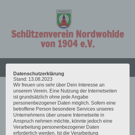
Zum
Inhalt
springen
Schützenverein Nordwohlde
von 1904 e.V.
MENÜ
SEITENLEISTE
Datenschutzerklärung
Stand: 13.08.2023
Wir freuen uns sehr über Dein Interesse an
JAHRESHAUPTVERSAMMLUNG 2015
unserem Verein. Eine Nutzung der Internetseiten
ist grundsätzlich ohne jede Angabe
personenbezogener Daten möglich. Sofern eine
06.01.15
betroffene Person besondere Services unseres
Unternehmens über unsere Internetseite in
Anspruch nehmen möchte, könnte jedoch eine
Pressebericht der Kreiszeitung v. 06.01.2015
Verarbeitung personenbezogener Daten
erforderlich werden. Ist die Verarbeitung